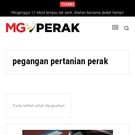
TERKINI
Penganggur 12 rekod lampau tak serik, ditahan bersama dadah hampir
RM30,000
pegangan pertanian perak
Tiada artikel untuk dipaparkan