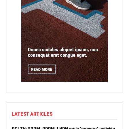
LATEST ARTICLES
RCI TH: SPRM, PDRM, LHDN mula ‘gempur’ individu