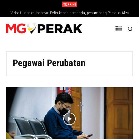
TERKINI
Video tular aksi bahaya: Polis kesan pemandu, penumpang Perodua Alza
Pegawai Perubatan