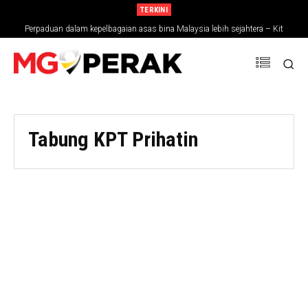
TERKINI
Perpaduan dalam kepelbagaian asas bina Malaysia lebih sejahtera – Kit
Siang
Tabung KPT Prihatin