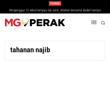
TERKINI
Penganggur 12 rekod lampau tak serik, ditahan bersama dadah hampir
RM30,000
tahanan najib