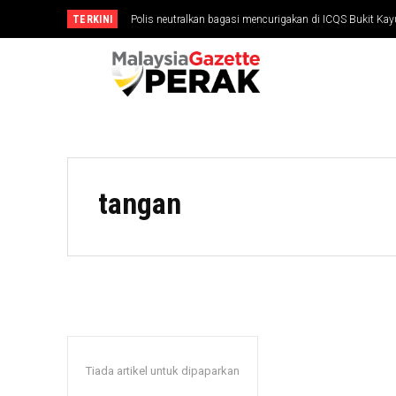
TERKINI
Polis neutralkan bagasi mencurigakan di ICQS Bukit Ka
tangan
Tiada artikel untuk dipaparkan