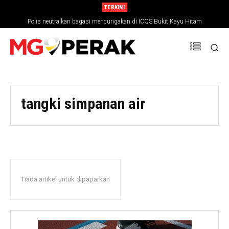
TERKINI
Polis neutralkan bagasi mencurigakan di ICQS Bukit Kayu Hitam
tangki simpanan air
Tiada artikel untuk dipaparkan