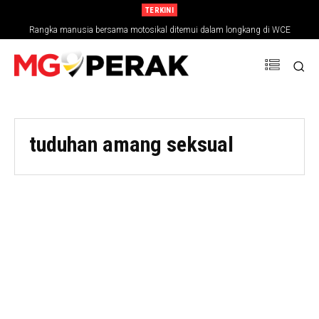
TERKINI
Rangka manusia bersama motosikal ditemui dalam longkang di WCE
tuduhan amang seksual