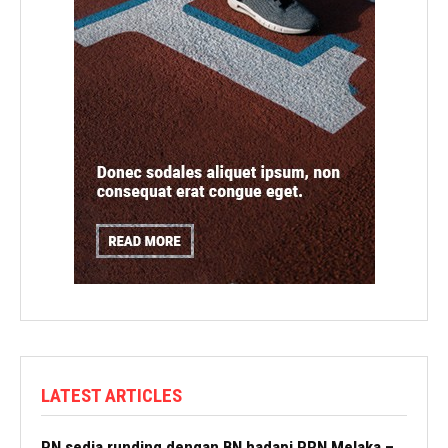
LATEST ARTICLES
PN sedia runding dengan BN hadapi PRN Melaka –