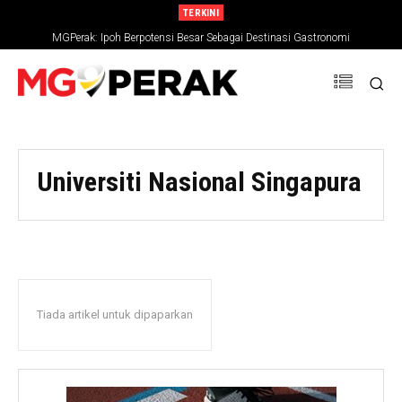
TERKINI
MGPerak: Ipoh Berpotensi Besar Sebagai Destinasi Gastronomi
Universiti Nasional Singapura
Tiada artikel untuk dipaparkan