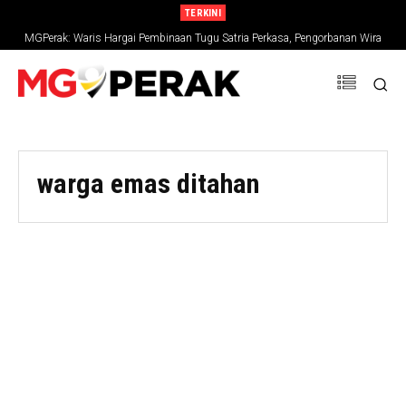
TERKINI
MGPerak: Waris Hargai Pembinaan Tugu Satria Perkasa, Pengorbanan Wira
Negara Terus Dikenang
warga emas ditahan