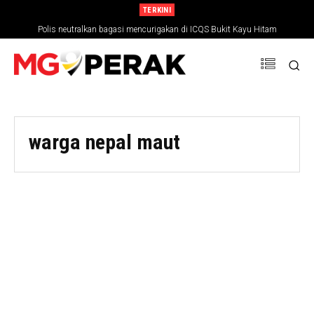
TERKINI
Polis neutralkan bagasi mencurigakan di ICQS Bukit Kayu Hitam
warga nepal maut