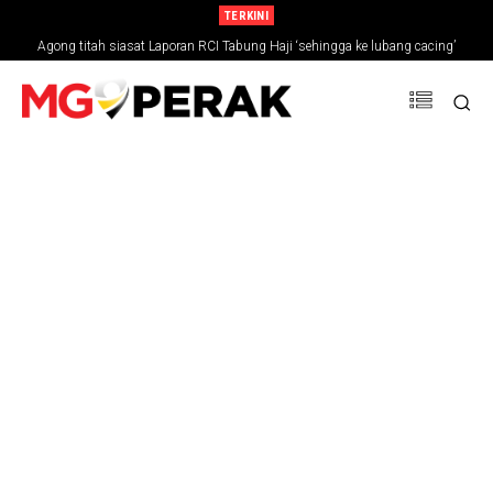
TERKINI
Agong titah siasat Laporan RCI Tabung Haji ‘sehingga ke lubang cacing’