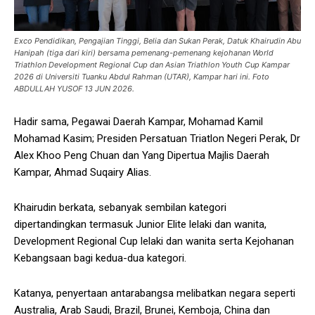
Exco Pendidikan, Pengajian Tinggi, Belia dan Sukan Perak, Datuk Khairudin Abu
Hanipah (tiga dari kiri) bersama pemenang-pemenang kejohanan World
Triathlon Development Regional Cup dan Asian Triathlon Youth Cup Kampar
2026 di Universiti Tuanku Abdul Rahman (UTAR), Kampar hari ini. Foto
ABDULLAH YUSOF 13 JUN 2026.
Hadir sama, Pegawai Daerah Kampar, Mohamad Kamil
Mohamad Kasim; Presiden Persatuan Triatlon Negeri Perak, Dr
Alex Khoo Peng Chuan dan Yang Dipertua Majlis Daerah
Kampar, Ahmad Suqairy Alias.
Khairudin berkata, sebanyak sembilan kategori
dipertandingkan termasuk Junior Elite lelaki dan wanita,
Development Regional Cup lelaki dan wanita serta Kejohanan
Kebangsaan bagi kedua-dua kategori.
Katanya, penyertaan antarabangsa melibatkan negara seperti
Australia, Arab Saudi, Brazil, Brunei, Kemboja, China dan