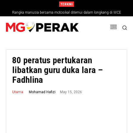
TERKINI
Rangka manusia bersama motosikal ditemui dalam longkang di WCE
80 peratus pertukaran
libatkan guru duka lara –
Fadhlina
May 15, 2026
Mohamad Hafizi
Utama