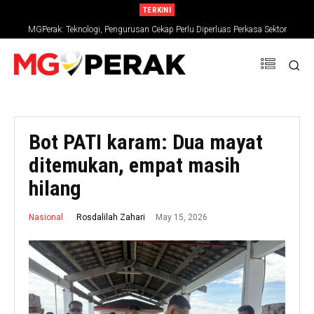
TERKINI
MGPerak: Teknologi, Pengurusan Cekap Perlu Diperluas Perkasa Sektor
Pertanian
Bot PATI karam: Dua mayat
ditemukan, empat masih
hilang
May 15, 2026
Rosdalilah Zahari
Nasional