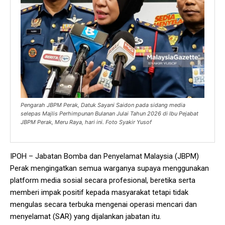
Pengarah JBPM Perak, Datuk Sayani Saidon pada sidang media
selepas Majlis Perhimpunan Bulanan Julai Tahun 2026 di Ibu Pejabat
JBPM Perak, Meru Raya, hari ini. Foto Syakir Yusof
IPOH – Jabatan Bomba dan Penyelamat Malaysia (JBPM)
Perak mengingatkan semua warganya supaya menggunakan
platform media sosial secara profesional, beretika serta
memberi impak positif kepada masyarakat tetapi tidak
mengulas secara terbuka mengenai operasi mencari dan
menyelamat (SAR) yang dijalankan jabatan itu.