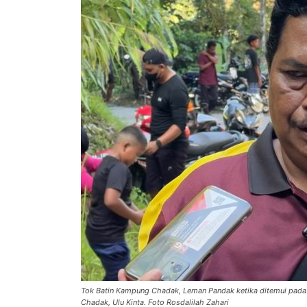
Tok Batin Kampung Chadak, Leman Pandak ketika ditemui pada
Chadak, Ulu Kinta. Foto Rosdalilah Zahari