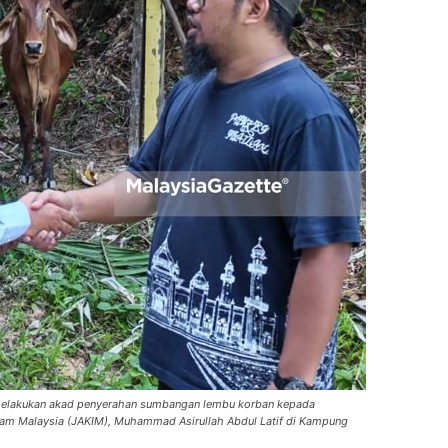
 melakukan akad penyerahan sumbangan lembu korban kepada
lam Malaysia (JAKIM), Muhammad Asirullah Abdul Latif di Kampung