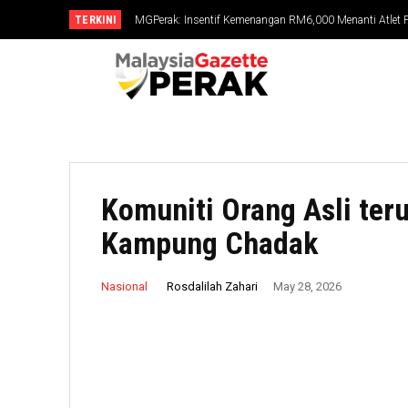
TERKINI
MGPerak: Insentif Kemenangan RM6,000 Menanti Atlet Pe
MGPerak: Op Bersepadu Khazanah: Rampasan RM56.86
Komuniti Orang Asli teru
Kampung Chadak
Rosdalilah Zahari
Nasional
May 28, 2026