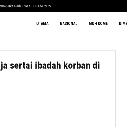
rak Jika Raih Emas SUKMA 2026
 Juta
UTAMA
NASIONAL
MOH KOME
DIM
ja sertai ibadah korban di