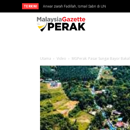
TERKINI
Anwar ziarah Fadillah, Ismail Sabri di IJN
Utama
Video
MGPerak: Pasar Sungai Bayor Bakal