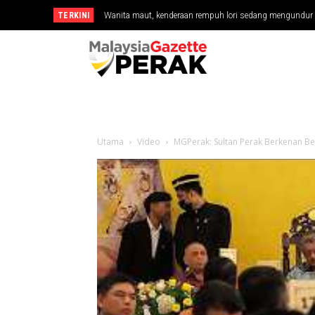
TERKINI
Anwar ziarah Fadillah, Ismail Sabri di IJN
Utama
Video
MGPerak: Sultan Perak Berkenan Be