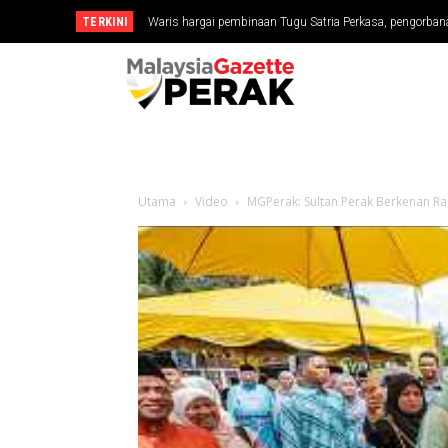
TERKINI
MGPerak: Jelajah 1 Rumah 1 Jalur Gemilang Semarak Pat
Utama
Video
MGPerak: Sultan Perak Berkenan Ra