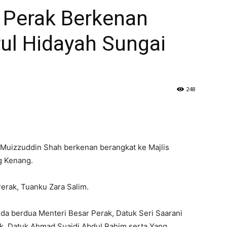
 Perak Berkenan
l Hidayah Sungai
248
 Muizzuddin Shah berkenan berangkat ke Majlis
g Kenang.
Perak, Tuanku Zara Salim.
da berdua Menteri Besar Perak, Datuk Seri Saarani
k, Datuk Ahmad Suaidi Abdul Rahim serta Yang