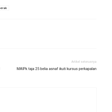
perak
Artikel seterusnya
N
MAIPk taja 25 belia asnaf ikuti kursus perkapalan