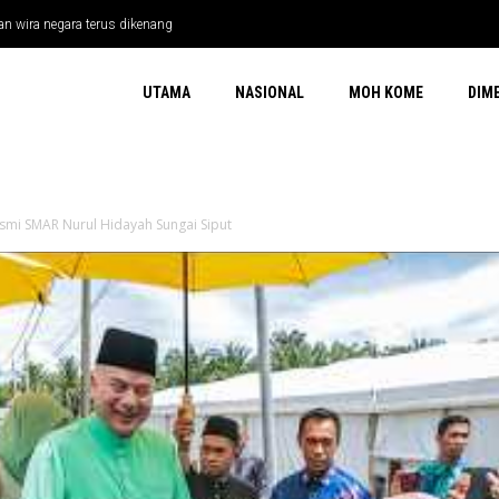
riotisme Di 12 Daerah Perak
UTAMA
NASIONAL
MOH KOME
DIM
smi SMAR Nurul Hidayah Sungai Siput