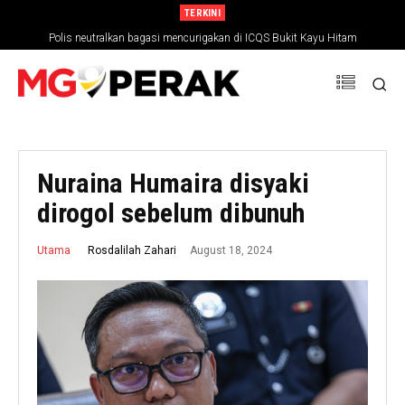
TERKINI
Polis neutralkan bagasi mencurigakan di ICQS Bukit Kayu Hitam
Nuraina Humaira disyaki
dirogol sebelum dibunuh
August 18, 2024
Rosdalilah Zahari
Utama