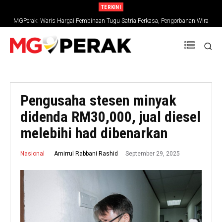
TERKINI
MGPerak: Waris Hargai Pembinaan Tugu Satria Perkasa, Pengorbanan Wira
Negara Terus Dikenang
Pengusaha stesen minyak
didenda RM30,000, jual diesel
melebihi had dibenarkan
September 29, 2025
Amirrul Rabbani Rashid
Nasional