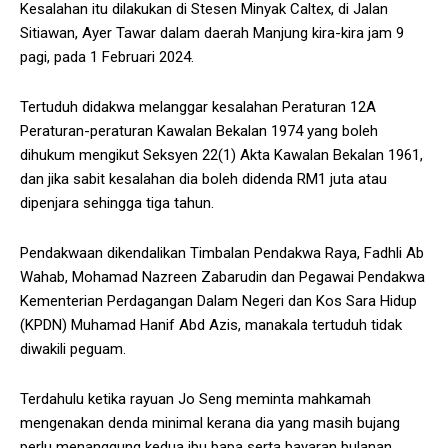
Kesalahan itu dilakukan di Stesen Minyak Caltex, di Jalan
Sitiawan, Ayer Tawar dalam daerah Manjung kira-kira jam 9
pagi, pada 1 Februari 2024.
Tertuduh didakwa melanggar kesalahan Peraturan 12A
Peraturan-peraturan Kawalan Bekalan 1974 yang boleh
dihukum mengikut Seksyen 22(1) Akta Kawalan Bekalan 1961,
dan jika sabit kesalahan dia boleh didenda RM1 juta atau
dipenjara sehingga tiga tahun.
Pendakwaan dikendalikan Timbalan Pendakwa Raya, Fadhli Ab
Wahab, Mohamad Nazreen Zabarudin dan Pegawai Pendakwa
Kementerian Perdagangan Dalam Negeri dan Kos Sara Hidup
(KPDN) Muhamad Hanif Abd Azis, manakala tertuduh tidak
diwakili peguam.
Terdahulu ketika rayuan Jo Seng meminta mahkamah
mengenakan denda minimal kerana dia yang masih bujang
perlu menanggung kedua ibu bapa serta bayaran bulanan