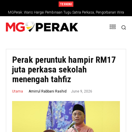
TERKINI
MGPerak: Waris Hargai Pembinaan Tugu Satria Perkasa, Pengorbanan Wira
Negara Terus Dikenang
Perak peruntuk hampir RM17
juta perkasa sekolah
menengah tahfiz
June 9, 2026
Amirrul Rabbani Rashid
Utama