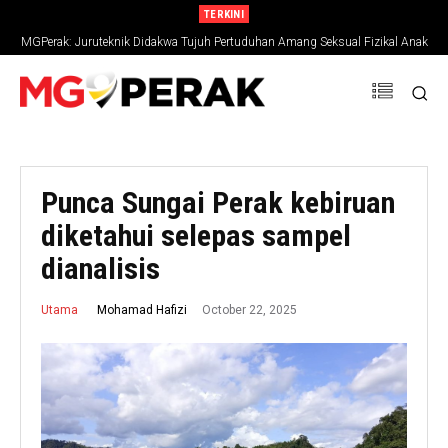
TERKINI
MGPerak: Juruteknik Didakwa Tujuh Pertuduhan Amang Seksual Fizikal Anak
Tiri
Punca Sungai Perak kebiruan
diketahui selepas sampel
dianalisis
October 22, 2025
Mohamad Hafizi
Utama