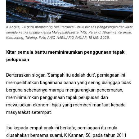
K Kogila, 24 (kiri) memotong besi terpakai untuk proses pengasingan dan kitar
semula ketika tinjauan lensa MalaysiaGazette (MG) Perak di Nhavin Enterprise,
Kamunting, Taiping. Foto ANIQ NABILAFIQ ANUAR, 18 MEI 2026.
Kitar semula bantu meminimumkan penggunaan tapak
pelupusan
Berteraskan slogan ‘Sampah itu adalah duit’, perniagaan ini
memperlihatkan bagaimana bahan yang sering dianggap tidak
berguna sebenarnya mampu mengurangkan pencemaran,
meminimumkan penggunaan tapak pelupusan dan
mewujudkan ekonomi hijau yang memberi manfaat kepada
masyarakat setempat.
Ibu kepada empat anak ini berkata, perniagaan itu mula
diusahakan bersama suami, K Kannan, 50, pada tahun 2011