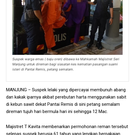
Suspek warga emas ( baju oren) dibawa ke Mahkamah Majistret Seri
Manjung untuk direman bagi siasatan kes kematian pasangan suami
isteri di Pantai Remis, petang semalam.
MANJUNG – Suspek lelaki yang dipercayai membunuh abang
dan kakak iparnya akibat perebutan harta menggunakan sabit
di kebun sawit dekat Pantai Remis di sini petang semalam
direman tujuh hari bermula hari ini sehingga 12 Mac.
Majistret T Kavita membenarkan permohonan reman tersebut
selepas suspek berusia 61 tahun yang lengkap berpakaian