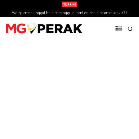
TERKINI
Warga emas tinggal lebih seminggu di hentian bas diselamatkan JKM