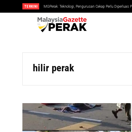
TERKINI
MGPerak: Teknologi, Pengurusan Cekap Perlu Diperluas P
hilir perak