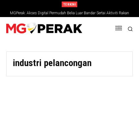
TERKINI
MGPerak: Akses Digital Permudah Belia Luar Bandar Sertai Aktiviti Rakan
Muda
industri pelancongan