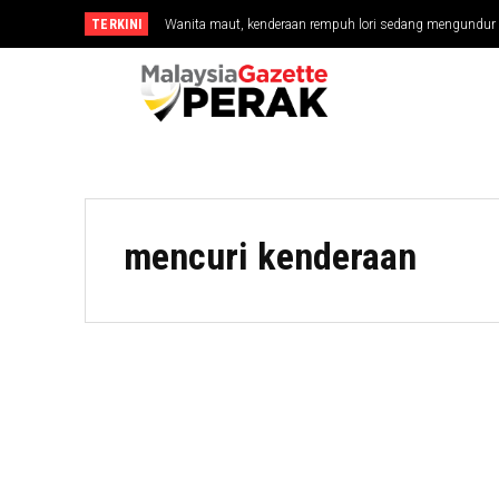
TERKINI
Wanita maut, kenderaan rempuh lori sedang mengundur
mencuri kenderaan