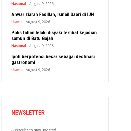
Nasional
August 9, 2026
Anwar ziarah Fadillah, Ismail Sabri di IJN
Utama
August 9, 2026
Polis tahan lelaki disyaki terlibat kejadian
samun di Batu Gajah
Nasional
August 9, 2026
Ipoh berpotensi besar sebagai destinasi
gastronomi
Utama
August 9, 2026
NEWSLETTER
Subscribe to stay updated.