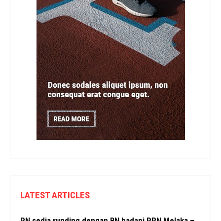
LATEST ARTICLES
PN sedia runding dengan BN hadapi PRN Melaka –