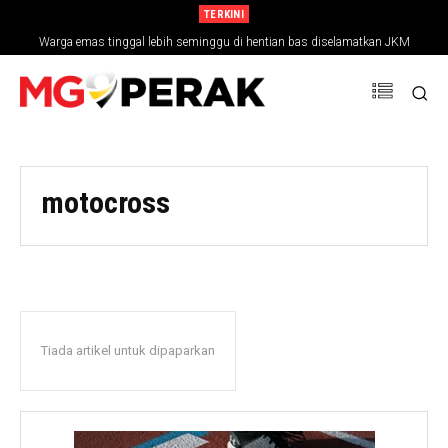
TERKINI
Warga emas tinggal lebih seminggu di hentian bas diselamatkan JKM
motocross
Tiada artikel untuk dipaparkan