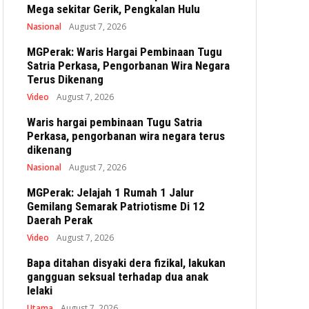
Mega sekitar Gerik, Pengkalan Hulu
Nasional
August 7, 2026
MGPerak: Waris Hargai Pembinaan Tugu
Satria Perkasa, Pengorbanan Wira Negara
Terus Dikenang
Video
August 7, 2026
Waris hargai pembinaan Tugu Satria
Perkasa, pengorbanan wira negara terus
dikenang
Nasional
August 7, 2026
MGPerak: Jelajah 1 Rumah 1 Jalur
Gemilang Semarak Patriotisme Di 12
Daerah Perak
Video
August 7, 2026
Bapa ditahan disyaki dera fizikal, lakukan
gangguan seksual terhadap dua anak
lelaki
Utama
August 7, 2026