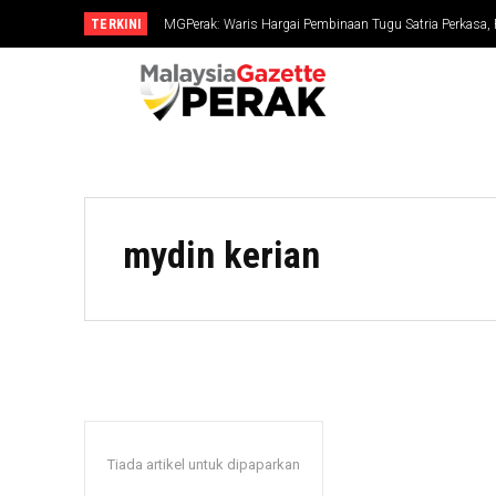
TERKINI
MGPerak: Waris Hargai Pembinaan Tugu Satria Perkasa,
Dikenang
mydin kerian
Tiada artikel untuk dipaparkan