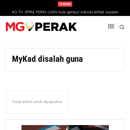
TERKINI
RCI TH: SPRM, PDRM, LHDN mula ‘gempur’ individu terlibat siasatan
MyKad disalah guna
Tiada artikel untuk dipaparkan