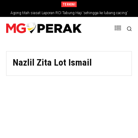
TERKINI
Agong titah siasat Laporan RCI Tabung Haji ‘sehingga ke lubang cacing’
Nazlil Zita Lot Ismail