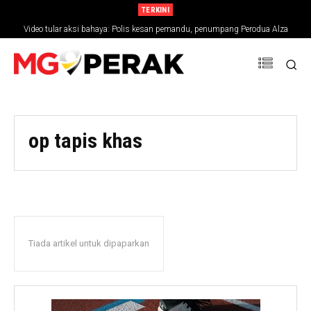
TERKINI
Video tular aksi bahaya: Polis kesan pemandu, penumpang Perodua Alza
op tapis khas
Tiada artikel untuk dipaparkan