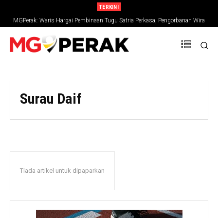
TERKINI
MGPerak: Waris Hargai Pembinaan Tugu Satria Perkasa, Pengorbanan Wira
Negara Terus Dikenang
Surau Daif
Tiada artikel untuk dipaparkan