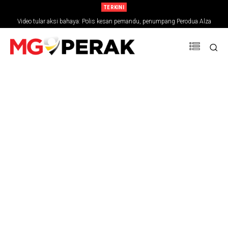
TERKINI
Video tular aksi bahaya: Polis kesan pemandu, penumpang Perodua Alza