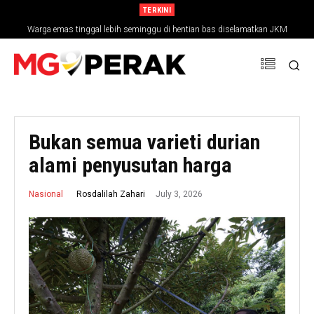
TERKINI
Warga emas tinggal lebih seminggu di hentian bas diselamatkan JKM
MGPerak: Ipoh Berpotensi Besar Sebagai Destinasi Gastronomi
Bukan semua varieti durian
alami penyusutan harga
July 3, 2026
Rosdalilah Zahari
Nasional