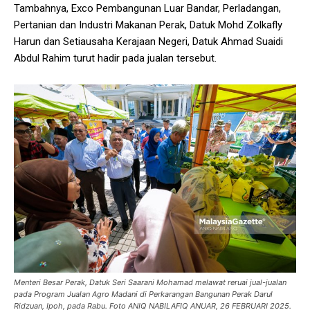
Tambahnya, Exco Pembangunan Luar Bandar, Perladangan,
Pertanian dan Industri Makanan Perak, Datuk Mohd Zolkafly
Harun dan Setiausaha Kerajaan Negeri, Datuk Ahmad Suaidi
Abdul Rahim turut hadir pada jualan tersebut.
Menteri Besar Perak, Datuk Seri Saarani Mohamad melawat reruai jual-jualan
pada Program Jualan Agro Madani di Perkarangan Bangunan Perak Darul
Ridzuan, Ipoh, pada Rabu. Foto ANIQ NABILAFIQ ANUAR, 26 FEBRUARI 2025.