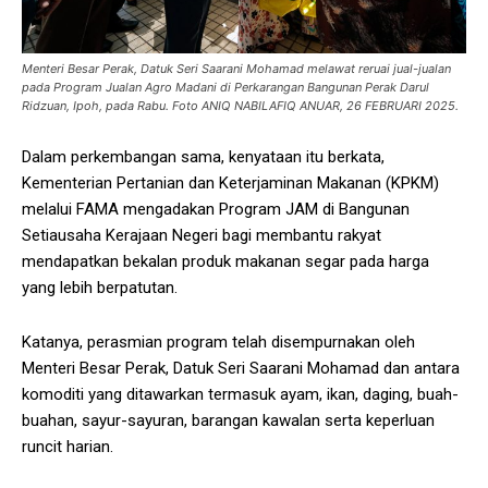
Menteri Besar Perak, Datuk Seri Saarani Mohamad melawat reruai jual-jualan
pada Program Jualan Agro Madani di Perkarangan Bangunan Perak Darul
Ridzuan, Ipoh, pada Rabu. Foto ANIQ NABILAFIQ ANUAR, 26 FEBRUARI 2025.
Dalam perkembangan sama, kenyataan itu berkata,
Kementerian Pertanian dan Keterjaminan Makanan (KPKM)
melalui FAMA mengadakan Program JAM di Bangunan
Setiausaha Kerajaan Negeri bagi membantu rakyat
mendapatkan bekalan produk makanan segar pada harga
yang lebih berpatutan.
Katanya, perasmian program telah disempurnakan oleh
Menteri Besar Perak, Datuk Seri Saarani Mohamad dan antara
komoditi yang ditawarkan termasuk ayam, ikan, daging, buah-
buahan, sayur-sayuran, barangan kawalan serta keperluan
runcit harian.