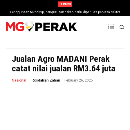
TERKINI
Penggunaan teknologi, pengurusan cekap perlu diperluas perkasa sektor
MGPerak: Teknologi, Pengurusan Cekap Perlu Diperluas Perkasa Sektor
pertanian
Pertanian
Jualan Agro MADANI Perak
catat nilai jualan RM3.64 juta
February 26, 2025
Rosdalilah Zahari
Nasional