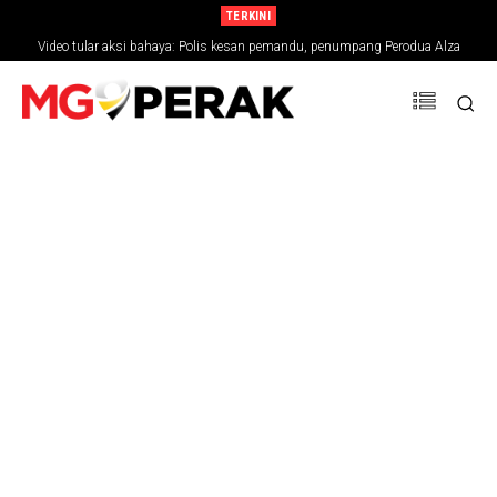
TERKINI
Video tular aksi bahaya: Polis kesan pemandu, penumpang Perodua Alza