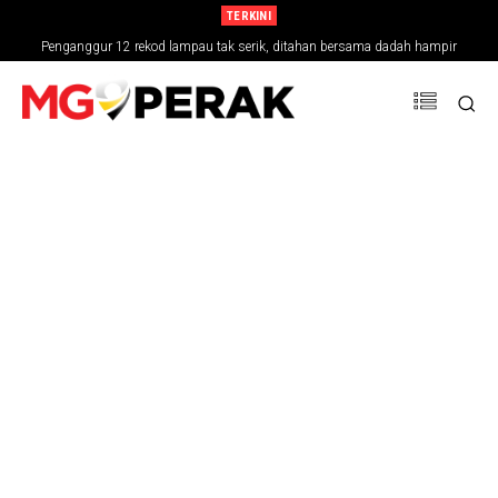
TERKINI
Penganggur 12 rekod lampau tak serik, ditahan bersama dadah hampir
RM30,000