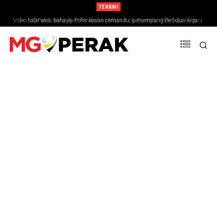
TERKINI
Video tular aksi bahaya: Polis kesan pemandu, penumpang Perodua Alza
MGPerak: Belia Ejen Perubahan Masa Kini, Penentu Hala Tuju Negara