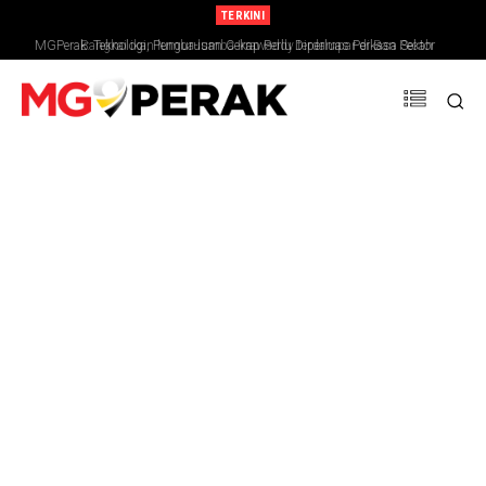
TERKINI
MGPerak: Teknologi, Pengurusan Cekap Perlu Diperluas Perkasa Sektor
Bangkai ikan lumba-lumba Irrawaddy terdampar di Ban Pecah
Pertanian