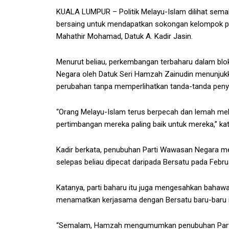
KUALA LUMPUR – Politik Melayu-Islam dilihat semak
bersaing untuk mendapatkan sokongan kelompok pe
Mahathir Mohamad, Datuk A. Kadir Jasin.
Menurut beliau, perkembangan terbaharu dalam b
Negara oleh Datuk Seri Hamzah Zainudin menunjukk
perubahan tanpa memperlihatkan tanda-tanda peny
“Orang Melayu-Islam terus berpecah dan lemah me
pertimbangan mereka paling baik untuk mereka,” ka
Kadir berkata, penubuhan Parti Wawasan Negara me
selepas beliau dipecat daripada Bersatu pada Februar
Katanya, parti baharu itu juga mengesahkan bahawa
menamatkan kerjasama dengan Bersatu baru-baru i
“Semalam, Hamzah mengumumkan penubuhan Parti 