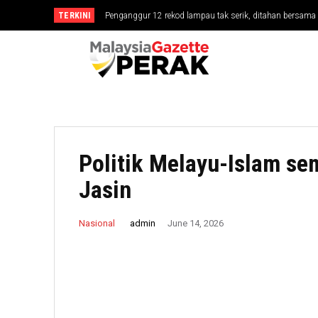
TERKINI
Penganggur 12 rekod lampau tak serik, ditahan bersa
Politik Melayu-Islam se
Jasin
admin
Nasional
June 14, 2026