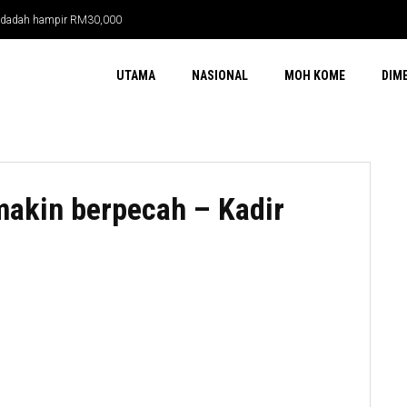
ma dadah hampir RM30,000
UTAMA
NASIONAL
MOH KOME
DIM
makin berpecah – Kadir