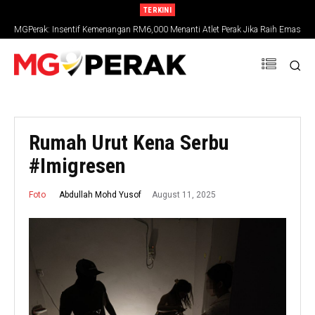
TERKINI
MGPerak: Insentif Kemenangan RM6,000 Menanti Atlet Perak Jika Raih Emas
SUKMA 2026
Rumah Urut Kena Serbu
#Imigresen
August 11, 2025
Abdullah Mohd Yusof
Foto