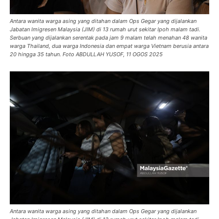
Antara wanita warga asing yang ditahan dalam Ops Gegar yang dijalankan
Jabatan Imigresen Malaysia (JIM) di 13 rumah urut sekitar Ipoh malam tadi.
Serbuan yang dijalankan serentak pada jam 9 malam telah menahan 48 wanita
warga Thailand, dua warga Indonesia dan empat warga Vietnam berusia antara
20 hingga 35 tahun. Foto ABDULLAH YUSOF, 11 OGOS 2025
Antara wanita warga asing yang ditahan dalam Ops Gegar yang dijalankan