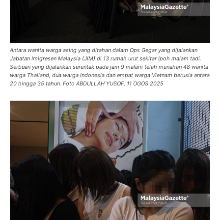
Antara wanita warga asing yang ditahan dalam Ops Gegar yang dijalankan
Jabatan Imigresen Malaysia (JIM) di 13 rumah urut sekitar Ipoh malam tadi.
Serbuan yang dijalankan serentak pada jam 9 malam telah menahan 48 wanita
warga Thailand, dua warga Indonesia dan empat warga Vietnam berusia antara
20 hingga 35 tahun. Foto ABDULLAH YUSOF, 11 OGOS 2025