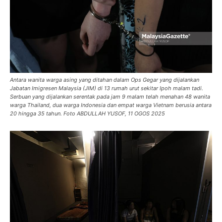
Antara wanita warga asing yang ditahan dalam Ops Gegar yang dijalankan
Jabatan Imigresen Malaysia (JIM) di 13 rumah urut sekitar Ipoh malam tadi.
Serbuan yang dijalankan serentak pada jam 9 malam telah menahan 48 wanita
warga Thailand, dua warga Indonesia dan empat warga Vietnam berusia antara
20 hingga 35 tahun. Foto ABDULLAH YUSOF, 11 OGOS 2025