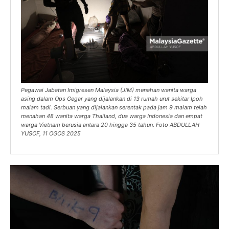
Pegawai Jabatan Imigresen Malaysia (JIM) menahan wanita warga
asing dalam Ops Gegar yang dijalankan di 13 rumah urut sekitar Ipoh
malam tadi. Serbuan yang dijalankan serentak pada jam 9 malam telah
menahan 48 wanita warga Thailand, dua warga Indonesia dan empat
warga Vietnam berusia antara 20 hingga 35 tahun. Foto ABDULLAH
YUSOF, 11 OGOS 2025