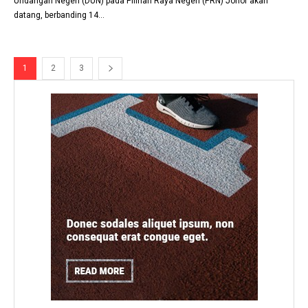
Undangan Negeri (DUN) pada Pilihan Raya Negeri (PRN) Johor akan
datang, berbanding 14...
1
2
3