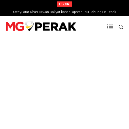
TERKINI
Mesyuarat Khas Dewan Rakyat bahas laporan RCI Tabung Haji esok