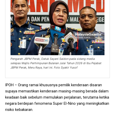
Pengarah JBPM Perak, Datuk Sayani Saidon pada sidang media
selepas Majlis Perhimpunan Bulanan Julai Tahun 2026 di Ibu Pejabat
JBPM Perak, Meru Raya, hari ini. Foto Syakir Yusof
IPOH – Orang ramai khususnya pemilik kenderaan disaran
supaya memastikan kenderaan masing-masing berada dalam
keadaan baik sebelum memulakan perjalanan, terutama ketika
negara berdepan fenomena Super El-Nino yang meningkatkan
risiko kebakaran.