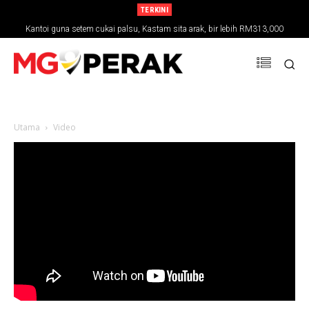
TERKINI
Kantoi guna setem cukai palsu, Kastam sita arak, bir lebih RM313,000
Utama
Video