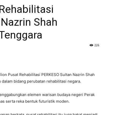
ehabilitasi
Nazrin Shah
 Tenggara
226
ion Pusat Rehabilitasi PERKESO Sultan Nazrin Shah
dalam bidang perubatan rehabilitasi negara.
ut menggabungkan elemen warisan budaya negeri Perak
s serta reka bentuk futuristik moden.
an berkata, pusat rehabilitasi itu juga bakal menjadi