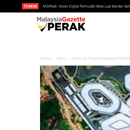
TERKINI
MGPerak: Akses Digital Permudah Belia Luar Bandar Serta
Belia ejen perubahan masa kini, penentu hala tuju neg
Utama
Video
MGPerak: Pusat Rehabilitasi PERKES