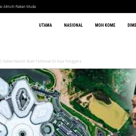
i Aktiviti Rakan Muda
ara
UTAMA
NASIONAL
MOH KOME
DIM
O Sultan Nazrin Shah Terbesar Di Asia Tenggara