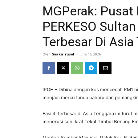
MGPerak: Pusat R
PERKESO Sultan 
Terbesar Di Asia
Oleh
Syakir Yusof
-
June 16, 2026
IPOH – Dibina dengan kos mencecah RM1 bil
menjadi mercu tanda baharu dan pemangkin 
Fasiliti terbesar di Asia Tenggara ini tur
menerusi seni kraf Tekat Timbul Benang Ema
Menteri Sumber Manusia, Datuk Seri R. Raman