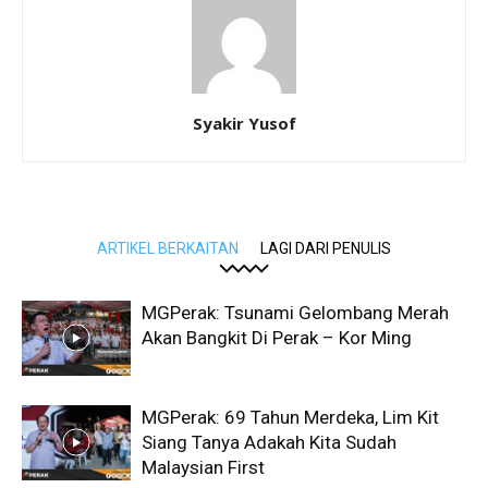
Syakir Yusof
ARTIKEL BERKAITAN
LAGI DARI PENULIS
MGPerak: Tsunami Gelombang Merah
Akan Bangkit Di Perak – Kor Ming
MGPerak: 69 Tahun Merdeka, Lim Kit
Siang Tanya Adakah Kita Sudah
Malaysian First