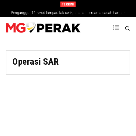
TERKINI
Penganggur 12 rekod lampau tak serik, ditahan bersama dadah hampir
Agong titah siasat Laporan RCI Tabung Haji ‘sehingga ke lubang cacing’
RM30,000
Operasi SAR